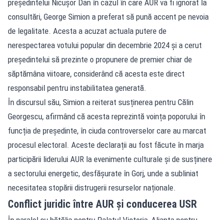
președintelui Nicușor Dan în cazul în care AUR va fi ignorat la
consultări, George Simion a preferat să pună accent pe nevoia
de legalitate. Acesta a acuzat actuala putere de
nerespectarea votului popular din decembrie 2024 și a cerut
președintelui să prezinte o propunere de premier chiar de
săptămâna viitoare, considerând că acesta este direct
responsabil pentru instabilitatea generată.
În discursul său, Simion a reiterat susținerea pentru Călin
Georgescu, afirmând că acesta reprezintă voința poporului în
funcția de președinte, în ciuda controverselor care au marcat
procesul electoral. Aceste declarații au fost făcute în marja
participării liderului AUR la evenimente culturale și de susținere
a sectorului energetic, desfășurate în Gorj, unde a subliniat
necesitatea stopării distrugerii resurselor naționale.
Conflict juridic între AUR și conducerea USR
În paralel cu bătălia pentru Palatul Victoria, Alianța pentru