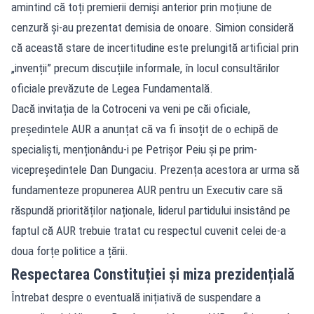
amintind că toți premierii demiși anterior prin moțiune de
cenzură și-au prezentat demisia de onoare. Simion consideră
că această stare de incertitudine este prelungită artificial prin
„invenții” precum discuțiile informale, în locul consultărilor
oficiale prevăzute de Legea Fundamentală.
Dacă invitația de la Cotroceni va veni pe căi oficiale,
președintele AUR a anunțat că va fi însoțit de o echipă de
specialiști, menționându-i pe Petrișor Peiu și pe prim-
vicepreședintele Dan Dungaciu. Prezența acestora ar urma să
fundamenteze propunerea AUR pentru un Executiv care să
răspundă priorităților naționale, liderul partidului insistând pe
faptul că AUR trebuie tratat cu respectul cuvenit celei de-a
doua forțe politice a țării.
Respectarea Constituției și miza prezidențială
Întrebat despre o eventuală inițiativă de suspendare a