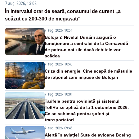
7 aug. 2026, 13:02
În intervalul orar de seară, consumul de curent „a
scăzut cu 200-300 de megawați”
7 aug. 2026, 10:51
Bolojan: Nivelul Dunării asigură o
funcționare a centralei de la Cernavodă
de patru-cinci zile dacă debitele vor
scădea
7 aug. 2026, 10:43
Criza din energie. Cine scapă de măsurile
de raționalizare impuse de Bolojan
7 aug. 2026, 10:01
Tarifele pentru rovinietă și sistemul
TollRo se aplică de la 1 octombrie 2026.
Ce se schimbă pentru șoferi și
transportatori
7 aug. 2026, 09:45
Alertă în aviație! Sute de avioane Boeing