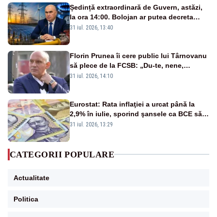
Ședință extraordinară de Guvern, astăzi,
la ora 14:00. Bolojan ar putea decreta
stare de urgență energetică
31 iul. 2026, 13:40
Florin Prunea îi cere public lui Târnovanu
să plece de la FCSB: „Du-te, nene,
învârtindu-te!”
31 iul. 2026, 14:10
Eurostat: Rata inflaţiei a urcat până la
2,9% în iulie, sporind şansele ca BCE să
majoreze dobânda
31 iul. 2026, 13:29
CATEGORII POPULARE
Actualitate
Politica