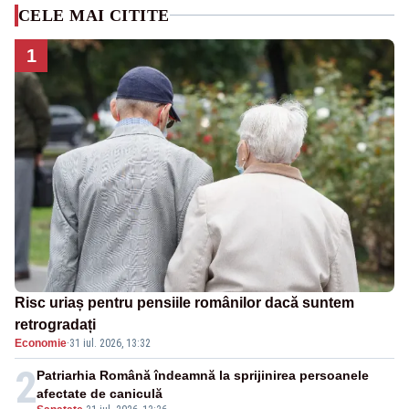
CELE MAI CITITE
1
Risc uriaș pentru pensiile românilor dacă suntem
retrogradați
Economie
·
31 iul. 2026, 13:32
2
Patriarhia Română îndeamnă la sprijinirea persoanele
afectate de caniculă