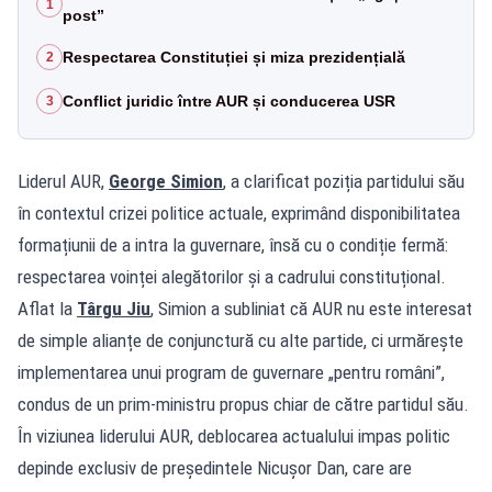
1
post”
Respectarea Constituției și miza prezidențială
2
Conflict juridic între AUR și conducerea USR
3
Liderul AUR,
George Simion
, a clarificat poziția partidului său
în contextul crizei politice actuale, exprimând disponibilitatea
formațiunii de a intra la guvernare, însă cu o condiție fermă:
respectarea voinței alegătorilor și a cadrului constituțional.
Aflat la
Târgu Jiu
, Simion a subliniat că AUR nu este interesat
de simple alianțe de conjunctură cu alte partide, ci urmărește
implementarea unui program de guvernare „pentru români”,
condus de un prim-ministru propus chiar de către partidul său.
În viziunea liderului AUR, deblocarea actualului impas politic
depinde exclusiv de președintele Nicușor Dan, care are