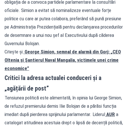
obligația de a convoca partidele parlamentare la consultări
oficiale. Simion a evitat să nominalizeze eventuale forțe
politice cu care ar putea colabora, preferând să pună presiune
pe Administrația Prezidențială pentru declanșarea procedurilor
de desemnare a unui nou șef al Executivului după căderea
Guvernului Bolojan.
Citește și:
George Simion, semnal de alarmă din Gorj: „CEO
Oltenia și Șantierul Naval Mangalia, victimele unei crime
economice”
Critici la adresa actualei conduceri și a
„agățării de post”
Tensiunea politică este alimentată, în opinia lui George Simion,
de refuzul premierului demis Ilie Bolojan de a părăsi funcția
imediat după pierderea sprijinului parlamentar. Liderul
AUR
a
catalogat atitudinea acestuia drept o lipsă de decență politică,