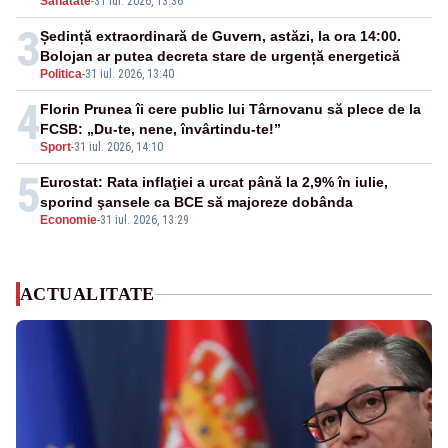
Sanatate
-
31 iul. 2026, 13:36
3
Ședință extraordinară de Guvern, astăzi, la ora 14:00.
Bolojan ar putea decreta stare de urgență energetică
Politica
-
31 iul. 2026, 13:40
4
Florin Prunea îi cere public lui Târnovanu să plece de la
FCSB: „Du-te, nene, învârtindu-te!”
Sport
-
31 iul. 2026, 14:10
5
Eurostat: Rata inflaţiei a urcat până la 2,9% în iulie,
sporind şansele ca BCE să majoreze dobânda
Economie
-
31 iul. 2026, 13:29
ACTUALITATE