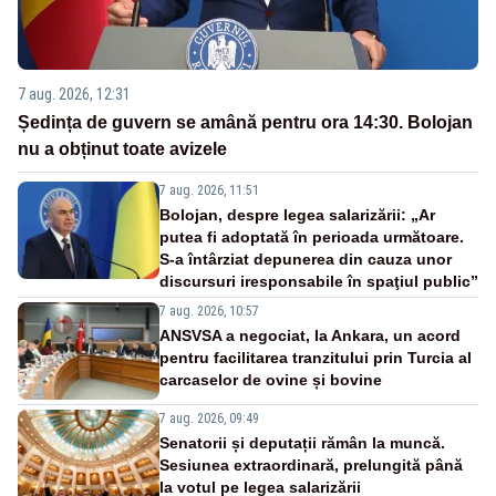
7 aug. 2026, 12:31
Ședința de guvern se amână pentru ora 14:30. Bolojan
nu a obținut toate avizele
7 aug. 2026, 11:51
Bolojan, despre legea salarizării: „Ar
putea fi adoptată în perioada următoare.
S-a întârziat depunerea din cauza unor
discursuri iresponsabile în spaţiul public”
7 aug. 2026, 10:57
ANSVSA a negociat, la Ankara, un acord
pentru facilitarea tranzitului prin Turcia al
carcaselor de ovine și bovine
7 aug. 2026, 09:49
Senatorii și deputații rămân la muncă.
Sesiunea extraordinară, prelungită până
la votul pe legea salarizării