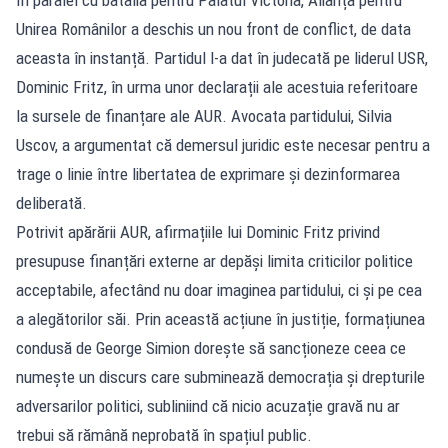
Unirea Românilor a deschis un nou front de conflict, de data
aceasta în instanță. Partidul l-a dat în judecată pe liderul USR,
Dominic Fritz, în urma unor declarații ale acestuia referitoare
la sursele de finanțare ale AUR. Avocata partidului, Silvia
Uscov, a argumentat că demersul juridic este necesar pentru a
trage o linie între libertatea de exprimare și dezinformarea
deliberată.
Potrivit apărării AUR, afirmațiile lui Dominic Fritz privind
presupuse finanțări externe ar depăși limita criticilor politice
acceptabile, afectând nu doar imaginea partidului, ci și pe cea
a alegătorilor săi. Prin această acțiune în justiție, formațiunea
condusă de George Simion dorește să sancționeze ceea ce
numește un discurs care subminează democrația și drepturile
adversarilor politici, subliniind că nicio acuzație gravă nu ar
trebui să rămână neprobată în spațiul public.