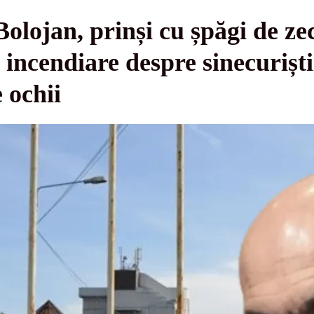
olojan, prinși cu șpăgi de zec
 incendiare despre sinecurișt
 ochii