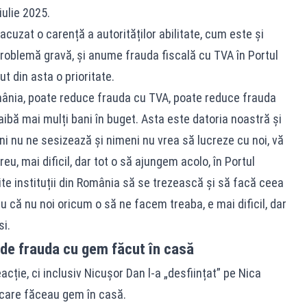
iulie 2025.
acuzat o carență a autorităților abilitate, cum este și
problemă gravă, și anume frauda fiscală cu TVA în Portul
ut din asta o prioritate.
ânia, poate reduce frauda cu TVA, poate reduce frauda
ibă mai mulți bani în buget. Asta este datoria noastră și
 nu ne sesizează și nimeni nu vrea să lucreze cu noi, vă
eu, mai dificil, dar tot o să ajungem acolo, în Portul
te instituții din România să se trezească și să facă ceea
u că nu noi oricum o să ne facem treaba, e mai dificil, dar
i.
de frauda cu gem făcut în casă
acție, ci inclusiv Nicușor Dan l-a „desființat” pe Nica
r care făceau gem în casă.