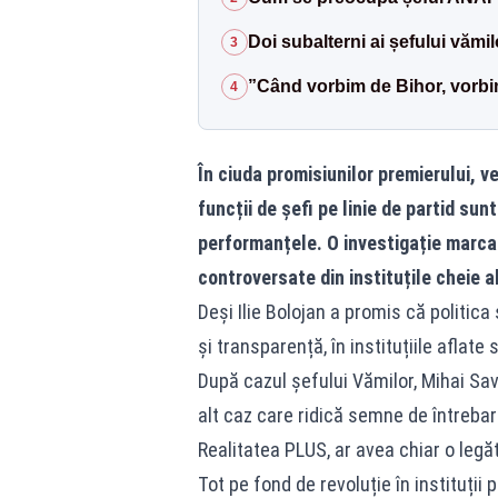
Doi subalterni ai șefului vămil
3
”Când vorbim de Bihor, vorb
4
În ciuda promisiunilor premierului, v
funcții de șefi pe linie de partid sun
performanțele. O investigație marca 
controversate din instituțile cheie
Deși Ilie Bolojan a promis că politica
și transparență, în instituțiile afla
După cazul șefului Vămilor, Mihai Savi
alt caz care ridică semne de întrebar
Realitatea PLUS, ar avea chiar o legă
Tot pe fond de revoluție în instituții