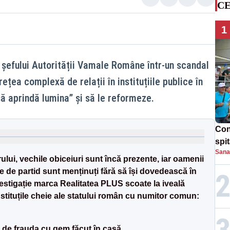
CE
1
a șefului Autorității Vamale Române într-un scandal
ețea complexă de relații în instituțiile publice în
să aprindă lumina” și să le reformeze.
Con
spi
Sana
ului, vechile obiceiuri sunt încă prezente, iar oamenii
nie de partid sunt menținuți fără să își dovedească în
estigație marca Realitatea PLUS scoate la iveală
nstituțile cheie ale statului român cu numitor comun:
de frauda cu gem făcut în casă