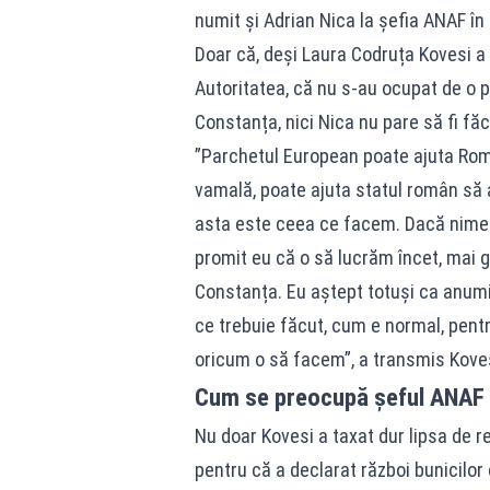
numit și Adrian Nica la șefia ANAF în 
Doar că, deși Laura Codruța Kovesi a 
Autoritatea, că nu s-au ocupat de o 
Constanța, nici Nica nu pare să fi făc
”Parchetul European poate ajuta Rom
vamală, poate ajuta statul român să a
asta este ceea ce facem. Dacă nimeni
promit eu că o să lucrăm încet, mai gr
Constanța. Eu aștept totuși ca anumi
ce trebuie făcut, cum e normal, pentr
oricum o să facem”, a transmis Koves
Cum se preocupă șeful ANAF 
Nu doar Kovesi a taxat dur lipsa de re
pentru că a declarat război bunicilo