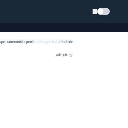
Schimba tema
Reformatorii lui Bolojan, prinși cu șpăgi de zeci de mii de dolari. Dezvăluiri incendiare despre sinecuriștii pentru care premierul închide ochii
Advertising