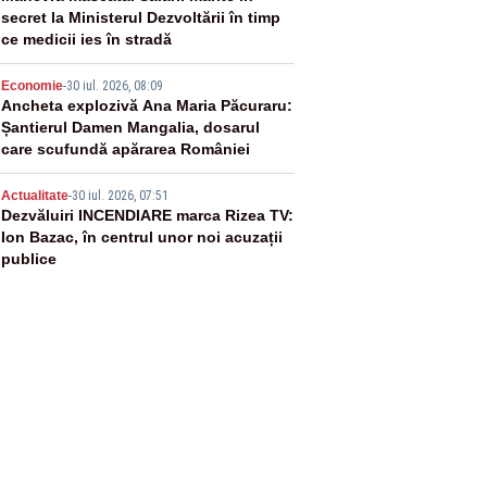
secret la Ministerul Dezvoltării în timp
ce medicii ies în stradă
4
Economie
-
30 iul. 2026, 08:09
Ancheta explozivă Ana Maria Păcuraru:
Șantierul Damen Mangalia, dosarul
care scufundă apărarea României
5
Actualitate
-
30 iul. 2026, 07:51
Dezvăluiri INCENDIARE marca Rizea TV:
Ion Bazac, în centrul unor noi acuzații
publice