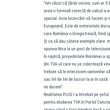
”Am văzut că țările vecine, cum ar fi 
avea o formulă corectă de calcul a a
special. Asta încercăm să facem și n
Europeană. Este de notorietate discuț
care România o înregistrează, fiind s
Și ca să dau câteva exemple clare: mo
spunea Nica la un post de televiziune
În replică, președintele României a s
din TVA-ul care nu se colectează vin
trebuie să le interzicem oamenilor să
sau fel de fel de lucruri la ei în ca
ne ducem”.
Realitatea PLUS l-a întrebat pe șefu
pentru eludarea TVA în Portul Constan
atunci când a fost întrebat dacă a co