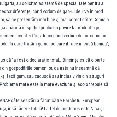
Bulgaria, au solicitat asistență de specialitate pentru a
cestor diferențe, când vorbim de gap-ul de TVA în mod
oi, să ne prezentăm mai bine și mai corect către Comisia
ia apărută în spațiul public cu privire la producția pe
pecificul acestei țări, atunci când vorbim de autoconsum.
dul în care tratăm gemul pe care îl face în casă bunica”,
.
pus că ”a fost o declaraţie total… Bineînţeles că o parte
e din gospodăriile oamenilor, da asta nu înseamnă că
-şi facă gem, sau zacuscă sau inclusiv vin din struguri
să. Problema mare este la mare evaziune şi acolo trebuie să
l ANAF câte sesizări a făcut către Parchetul European
ța, însă tăcere totală! La fel de misterios este Nica și
laborat vreodată cu șeful Vămilor, Mihai Savin. Mai ales