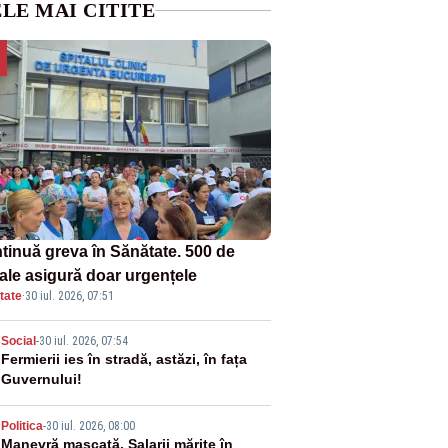
LE MAI CITITE
tinuă greva în Sănătate. 500 de
tale asigură doar urgențele
tate
·
30 iul. 2026, 07:51
2
Social
-
30 iul. 2026, 07:54
Fermierii ies în stradă, astăzi, în fața
Guvernului!
3
Politica
-
30 iul. 2026, 08:00
Manevră mascată. Salarii mărite în