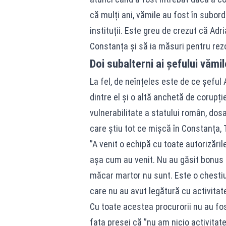
că mulți ani, vămile au fost în subor
instituții. Este greu de crezut că Adr
Constanța și să ia măsuri pentru rez
Doi subalterni ai șefului vămil
La fel, de neînțeles este de ce șeful
dintre el și o altă anchetă de corupț
vulnerabilitate a statului român, dosa
care știu tot ce mișcă în Constanța, 
”A venit o echipă cu toate autorizări
aşa cum au venit. Nu au găsit bonus s
măcar martor nu sunt. Este o chestiu
care nu au avut legătură cu activitat
Cu toate acestea procurorii nu au fost
fața presei că ”nu am nicio activitat