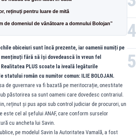
or, reținuți pentru luare de mită
im de domeniul de vânătoare a domnului Bolojan”
echile obiceiuri sunt încă prezente, iar oamenii numiți pe
t menținuți fără să își dovedească în vreun fel
Realitatea PLUS scoate la iveală legăturile
 ale statului român cu numitor comun: ILIE BOLOJAN.
 sa de guvernare va fi bazată pe meritocrație, onestitate
te sub păstorirea sa sunt oameni care dovedesc contrariul.
n, reținut și pus apoi sub control judiciar de procurori, un
e este cel al șefului ANAF, care conform surselor
tură cu ancheta lui Savin.
 publice, pe modelul Savin la Autoritatea Vamală, a fost