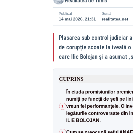
Realitatea de Timis
Publicat
Sursă
14 mai 2026, 21:31
realitatea.net
Plasarea sub control judiciar 
de corupție scoate la iveală o r
care Ilie Bolojan și-a asumat „
CUPRINS
În ciuda promisiunilor premier
numiți pe funcții de șefi pe li
vreun fel performanțele. O inv
1
legăturile controversate din i
ILIE BOLOJAN.
Cum se preocupă șeful ANAF 
2