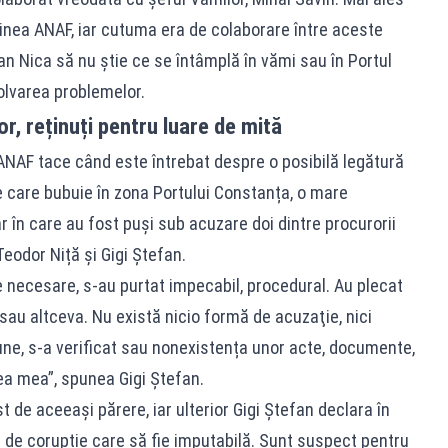
dinea ANAF, iar cutuma era de colaborare între aceste
ian Nica să nu știe ce se întâmplă în vămi sau în Portul
olvarea problemelor.
or, reținuți pentru luare de mită
 ANAF tace când este întrebat despre o posibilă legătură
ie care bubuie în zona Portului Constanța, o mare
r în care au fost puși sub acuzare doi dintre procurorii
Teodor Niță și Gigi Ștefan.
le necesare, s-au purtat impecabil, procedural. Au plecat
au altceva. Nu există nicio formă de acuzaţie, nici
ne, s-a verificat sau nonexistența unor acte, documente,
ea mea”, spunea Gigi Ștefan.
 de aceeași părere, iar ulterior Gigi Ștefan declara în
e de corupție care să fie imputabilă. Sunt suspect pentru