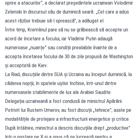
oprire a atacurilor”, a declarat președintele ucrainean Volodimir
Zelenski în discursul său de duminică seară. „Cel care a adus
acest război trebuie să-l oprească”, a adăugat el.
Între timp, Kremlinul pare să nu se grăbească să accepte un
acord de încetare a focului, iar Vladimir Putin adaugă
numeroase „nuanțe” sau condiții prealabile înainte de a
accepta încetarea focului de 30 de zile propusă de Washington
și acceptată de Kiev.
La Riad, discuțiile dintre SUA și Ucraina au început duminică, la
căderea nopții, în spatele ușilor închise, într-unul dintre
numeroasele stabilimente de lux ale Arabiei Saudite.
Delegația ucraineană a fost condusă de ministrul Apărării.
Potrivit lui Rustem Umerov, au fost discuții „tehnice”, axate pe
modalitățile de protejare a infrastructurii energetice și critice.
După întâlnire, ministrul a descris discuțiile drept „productive”
într-o postare pe X și a spus că se lucrează pentru a