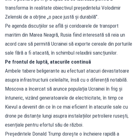
transforma în realitate obiectivul președintelui Volodimir
Zelenski de a obține „o pace justă și durabilă”.
Pe agenda discuțiilor se află și coridoarele de transport
maritim din Marea Neagră, Rusia fiind interesată să reia un
acord care să permită Ucrainei să exporte cereale din porturile
sale fără a fi atacată, în schimbul relaxării sancțiunilor.
Pe frontul de luptă, atacurile continuă
Ambele tabere beligerante au efectuat atacuri devastatoare
asupra infrastructurii celeilalte, însă cu o diferență notabilă.
Moscova a încercat să arunce populația Ucrainei în frig și
întuneric, vizând generatoarele de electricitate, în timp ce
Kievul a devenit din ce în ce mai eficient în atacurile sale cu
drone pe distanțe lungi asupra instalațiilor petroliere rusești,
esențiale pentru efortul său de război.
Președintele Donald Trump dorește o încheiere rapidă a