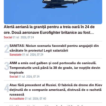
Alertă aeriană la graniță pentru a treia oară în 24 de
ore. Două aeronave Eurofighter britanice au fost
Social
·
31 iul. 2026, 07:24
ridicate de la sol
2
SANITAS: Niciun scenariu favorabil pentru angajații din
sănătate în proiectul Legii salarizării
Sanatate
-
31 iul. 2026, 07:29
3
ANM a emis cod galben și cod portocaliu de caniculă.
Temperaturile urcă până la 38 de grade, iar nopțile devin
tropicale
Social
-
31 iul. 2026, 07:39
4
Atac fără precedent al Rusiei. O fabrică de drone din Kiev
deținută de o companie americană, distrusă de o rachetă
rusească
Actualitate
-
31 iul. 2026, 07:40