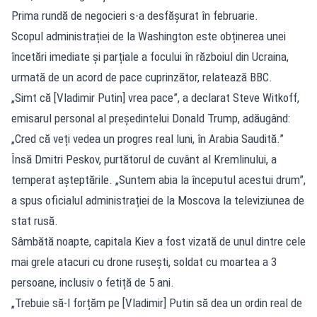
Prima rundă de negocieri s-a desfășurat în februarie.
Scopul administrației de la Washington este obținerea unei
încetări imediate și parțiale a focului în războiul din Ucraina,
urmată de un acord de pace cuprinzător, relatează BBC.
„Simt că [Vladimir Putin] vrea pace”, a declarat Steve Witkoff,
emisarul personal al președintelui Donald Trump, adăugând:
„Cred că veți vedea un progres real luni, în Arabia Saudită.”
Însă Dmitri Peskov, purtătorul de cuvânt al Kremlinului, a
temperat așteptările. „Suntem abia la începutul acestui drum”,
a spus oficialul administrației de la Moscova la televiziunea de
stat rusă.
Sâmbătă noapte, capitala Kiev a fost vizată de unul dintre cele
mai grele atacuri cu drone rusești, soldat cu moartea a 3
persoane, inclusiv o fetiță de 5 ani.
„Trebuie să-l forțăm pe [Vladimir] Putin să dea un ordin real de