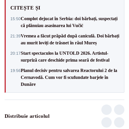
CITEȘTE ȘI
Complot dejucat în Serbia: doi bărbați, suspectați
15:50
că plănuiau asasinarea lui Vučić
Vremea a făcut prăpăd după caniculă. Doi bărbați
21:39
au murit loviți de trăsnet în râul Mureș
Start spectaculos la UNTOLD 2026. Artistul-
20:17
surpriză care deschide prima seară de festival
Planul decisiv pentru salvarea Reactorului 2 de la
19:56
Cernavodă. Cum vor fi scufundate barjele în
Dunăre
Distribuie articolul