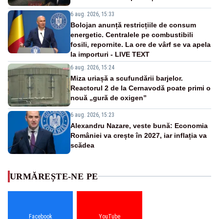
6 aug. 2026, 15:33
Bolojan anunță restricțiile de consum
energetic. Centralele pe combustibili
fosili, repornite. La ore de vârf se va apela
la importuri - LIVE TEXT
6 aug. 2026, 15:24
Miza uriașă a scufundării barjelor.
Reactorul 2 de la Cernavodă poate primi o
nouă „gură de oxigen”
6 aug. 2026, 15:23
Alexandru Nazare, veste bună: Economia
României va crește în 2027, iar inflația va
scădea
URMĂREȘTE-NE PE
Facebook
YouTube