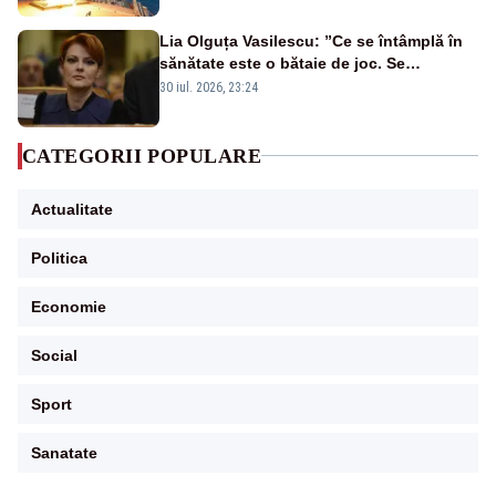
Lia Olguța Vasilescu: ”Ce se întâmplă în
sănătate este o bătaie de joc. Se
guvernează extraordinar de prost”
30 iul. 2026, 23:24
CATEGORII POPULARE
Actualitate
Politica
Economie
Social
Sport
Sanatate