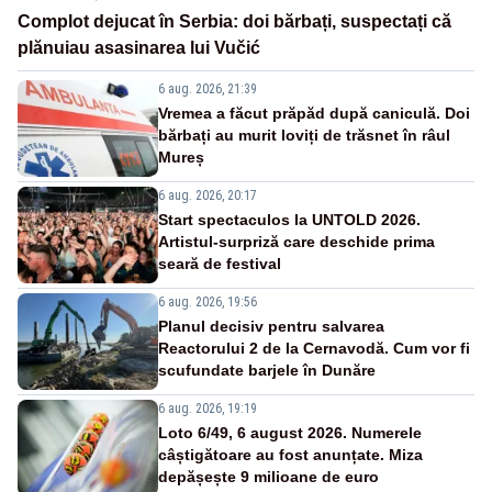
Complot dejucat în Serbia: doi bărbați, suspectați că
plănuiau asasinarea lui Vučić
6 aug. 2026, 21:39
Vremea a făcut prăpăd după caniculă. Doi
bărbați au murit loviți de trăsnet în râul
Mureș
6 aug. 2026, 20:17
Start spectaculos la UNTOLD 2026.
Artistul-surpriză care deschide prima
seară de festival
6 aug. 2026, 19:56
Planul decisiv pentru salvarea
Reactorului 2 de la Cernavodă. Cum vor fi
scufundate barjele în Dunăre
6 aug. 2026, 19:19
Loto 6/49, 6 august 2026. Numerele
câștigătoare au fost anunțate. Miza
depășește 9 milioane de euro