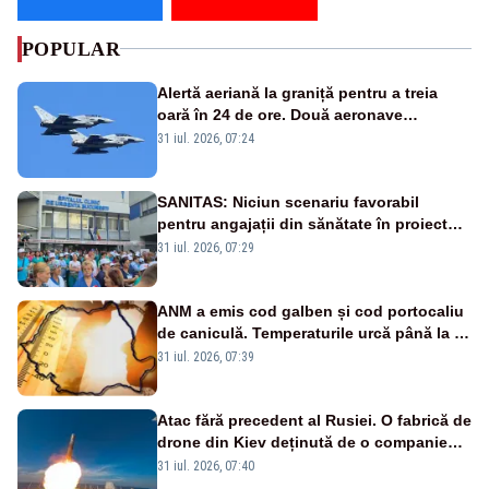
POPULAR
Alertă aeriană la graniță pentru a treia
oară în 24 de ore. Două aeronave
Eurofighter britanice au fost ridicate de la
31 iul. 2026, 07:24
sol
SANITAS: Niciun scenariu favorabil
pentru angajații din sănătate în proiectul
Legii salarizării
31 iul. 2026, 07:29
ANM a emis cod galben și cod portocaliu
de caniculă. Temperaturile urcă până la 38
de grade, iar nopțile devin tropicale
31 iul. 2026, 07:39
Atac fără precedent al Rusiei. O fabrică de
drone din Kiev deținută de o companie
americană, distrusă de o rachetă
31 iul. 2026, 07:40
rusească