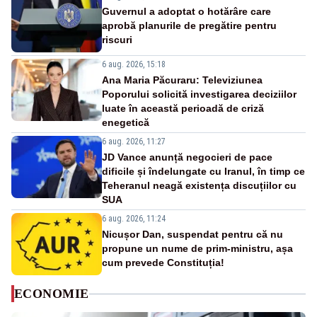
Guvernul a adoptat o hotărâre care
aprobă planurile de pregătire pentru
riscuri
6 aug. 2026, 15:18
Ana Maria Păcuraru: Televiziunea
Poporului solicită investigarea deciziilor
luate în această perioadă de criză
enegetică
6 aug. 2026, 11:27
JD Vance anunță negocieri de pace
dificile și îndelungate cu Iranul, în timp ce
Teheranul neagă existența discuțiilor cu
SUA
6 aug. 2026, 11:24
Nicușor Dan, suspendat pentru că nu
propune un nume de prim-ministru, așa
cum prevede Constituția!
ECONOMIE