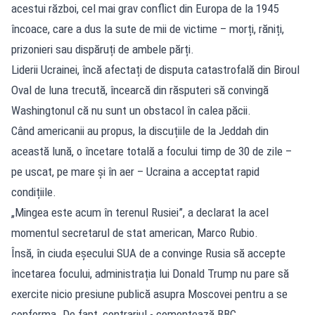
acestui război, cel mai grav conflict din Europa de la 1945
încoace, care a dus la sute de mii de victime – morți, răniți,
prizonieri sau dispăruți de ambele părți.
Liderii Ucrainei, încă afectați de disputa catastrofală din Biroul
Oval de luna trecută, încearcă din răsputeri să convingă
Washingtonul că nu sunt un obstacol în calea păcii.
Când americanii au propus, la discuțiile de la Jeddah din
această lună, o încetare totală a focului timp de 30 de zile –
pe uscat, pe mare și în aer – Ucraina a acceptat rapid
condițiile.
„Mingea este acum în terenul Rusiei”, a declarat la acel
momentul secretarul de stat american, Marco Rubio.
Însă, în ciuda eșecului SUA de a convinge Rusia să accepte
încetarea focului, administrația lui Donald Trump nu pare să
exercite nicio presiune publică asupra Moscovei pentru a se
conforma. De fapt, contrariul - comentează BBC.