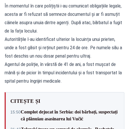
În momentul în care polițiștii i-au comunicat obligațiile legale,
acesta ar fi refuzat să semneze documentul și ar fi asmuțit
câinele asupra unuia dintre agenți. După atac, bărbatul a fugit
de la fața locului.
Autoritățile l-au identificat ulterior la locuința unui prieten,
unde a fost găsit și reținut pentru 24 de ore. Pe numele său a
fost deschis un nou dosar penal pentru ultraj.
Agentul de poliție, în vârstă de 41 de ani, a fost mușcat de
mână și de picior în timpul incidentului și a fost transportat la
spital pentru îngrijiri medicale.
CITEȘTE ȘI
Complot dejucat în Serbia: doi bărbați, suspectați
15:50
că plănuiau asasinarea lui Vučić