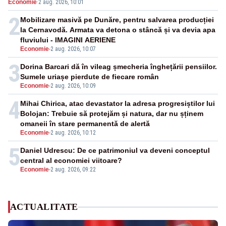
Economie
·
2 aug. 2026, 10:01
pensii
2
Mobilizare masivă pe Dunăre, pentru salvarea producției
la Cernavodă. Armata va detona o stâncă și va devia apa
fluviului - IMAGINI AERIENE
Economie
-
2 aug. 2026, 10:07
3
Dorina Barcari dă în vileag șmecheria înghețării pensiilor.
Sumele uriașe pierdute de fiecare român
Economie
-
2 aug. 2026, 10:09
4
Mihai Chirica, atac devastator la adresa progresiștilor lui
Bolojan: Trebuie să protejăm și natura, dar nu șținem
omaneii în stare permanentă de alertă
Economie
-
2 aug. 2026, 10:12
5
Daniel Udrescu: De ce patrimoniul va deveni conceptul
central al economiei viitoare?
Economie
-
2 aug. 2026, 09:22
ACTUALITATE