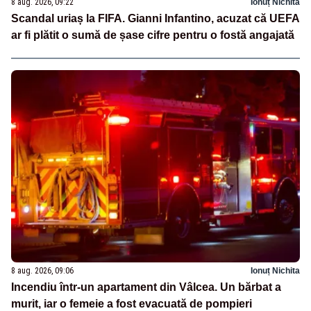
8 aug. 2026, 09:22
Ionuț Nichita
Scandal uriaș la FIFA. Gianni Infantino, acuzat că UEFA
ar fi plătit o sumă de șase cifre pentru o fostă angajată
8 aug. 2026, 09:06
Ionuț Nichita
Incendiu într-un apartament din Vâlcea. Un bărbat a
murit, iar o femeie a fost evacuată de pompieri