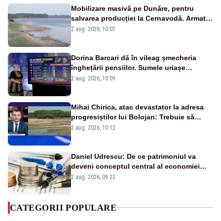
Mobilizare masivă pe Dunăre, pentru
salvarea producției la Cernavodă. Armata
va detona o stâncă și va devia apa
2 aug. 2026, 10:07
fluviului - IMAGINI AERIENE
Dorina Barcari dă în vileag șmecheria
înghețării pensiilor. Sumele uriașe
pierdute de fiecare român
2 aug. 2026, 10:09
Mihai Chirica, atac devastator la adresa
progresiștilor lui Bolojan: Trebuie să
protejăm și natura, dar nu șținem omaneii
2 aug. 2026, 10:12
în stare permanentă de alertă
Daniel Udrescu: De ce patrimoniul va
deveni conceptul central al economiei
viitoare?
2 aug. 2026, 09:22
CATEGORII POPULARE