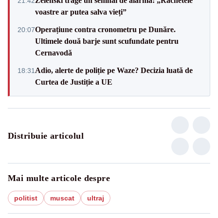
Zelenski trage un semnal de alarmă: „Rachetele
21:42
voastre ar putea salva vieți”
Operațiune contra cronometru pe Dunăre.
20:07
Ultimele două barje sunt scufundate pentru
Cernavodă
Adio, alerte de poliție pe Waze? Decizia luată de
18:31
Curtea de Justiție a UE
Distribuie articolul
Mai multe articole despre
politist
muscat
ultraj