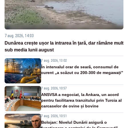
7 aug. 2026, 14:03
Dunărea crește ușor la intrarea în țară, dar rămâne mult
sub media lunii august
7 aug. 2026, 13:02
În intervalul orar de seară, consumul de
curent „a scăzut cu 200-300 de megawați”
7 aug. 2026, 10:57
ANSVSA a negociat, la Ankara, un acord
pentru facilitarea tranzitului prin Turcia al
carcaselor de ovine și bovine
7 aug. 2026, 10:51
Bolojan: Nivelul Dunării asigură o
funcționare a centralei de la Cernavodă