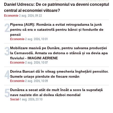
Daniel Udrescu: De ce patrimoniul va deveni conceptul
central al economiei viitoare?
Economie
·
2 aug. 2026, 09:22
2
Piperea (AUR): România a evitat retrogradarea la junk
pentru că era o catastrofă pentru bănci și fondurile de
pensii
Economie
-
2 aug. 2026, 10:01
3
Mobilizare masivă pe Dunăre, pentru salvarea producției
la Cernavodă. Armata va detona o stâncă și va devia apa
fluviului - IMAGINI AERIENE
Economie
-
2 aug. 2026, 10:07
4
Dorina Barcari dă în vileag șmecheria înghețării pensiilor.
Sumele uriașe pierdute de fiecare român
Economie
-
2 aug. 2026, 10:09
5
Dunărea a secat atât de mult încât a scos la suprafață
nave naziste din al doilea război mondial
Social
-
1 aug. 2026, 23:10