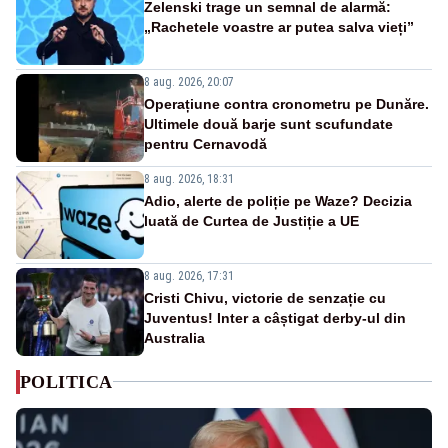
Zelenski trage un semnal de alarmă:
„Rachetele voastre ar putea salva vieți”
8 aug. 2026, 20:07
Operațiune contra cronometru pe Dunăre.
Ultimele două barje sunt scufundate
pentru Cernavodă
8 aug. 2026, 18:31
Adio, alerte de poliție pe Waze? Decizia
luată de Curtea de Justiție a UE
8 aug. 2026, 17:31
Cristi Chivu, victorie de senzație cu
Juventus! Inter a câștigat derby-ul din
Australia
POLITICA