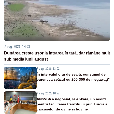
7 aug. 2026, 14:03
Dunărea crește ușor la intrarea în țară, dar rămâne mult
sub media lunii august
7 aug. 2026, 13:02
În intervalul orar de seară, consumul de
curent „a scăzut cu 200-300 de megawați”
7 aug. 2026, 10:57
ANSVSA a negociat, la Ankara, un acord
pentru facilitarea tranzitului prin Turcia al
carcaselor de ovine și bovine