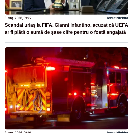
8 aug. 2026, 09:22
Ionuț Nichita
Scandal uriaș la FIFA. Gianni Infantino, acuzat că UEFA
ar fi plătit o sumă de șase cifre pentru o fostă angajată
8 aug. 2026, 09:06
Ionuț Nichita