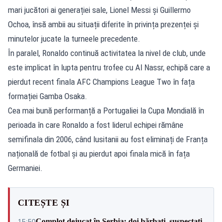
mari jucători ai generației sale, Lionel Messi și Guillermo
Ochoa, însă ambii au situații diferite în privința prezenței și
minutelor jucate la turneele precedente.
În paralel, Ronaldo continuă activitatea la nivel de club, unde
este implicat în lupta pentru trofee cu Al Nassr, echipă care a
pierdut recent finala AFC Champions League Two în fața
formației Gamba Osaka.
Cea mai bună performanță a Portugaliei la Cupa Mondială în
perioada în care Ronaldo a fost liderul echipei rămâne
semifinala din 2006, când lusitanii au fost eliminați de Franța
națională de fotbal și au pierdut apoi finala mică în fața
Germaniei.
CITEȘTE ȘI
Complot dejucat în Serbia: doi bărbați, suspectați
15:50