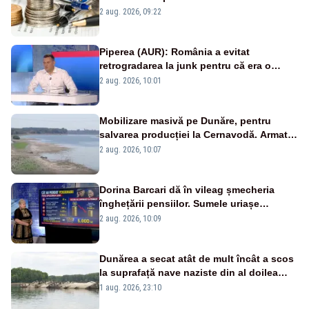
viitoare?
2 aug. 2026, 09:22
Piperea (AUR): România a evitat
retrogradarea la junk pentru că era o
catastrofă pentru bănci și fondurile de
2 aug. 2026, 10:01
pensii
Mobilizare masivă pe Dunăre, pentru
salvarea producției la Cernavodă. Armata
va detona o stâncă și va devia apa
2 aug. 2026, 10:07
fluviului - IMAGINI AERIENE
Dorina Barcari dă în vileag șmecheria
înghețării pensiilor. Sumele uriașe
pierdute de fiecare român
2 aug. 2026, 10:09
Dunărea a secat atât de mult încât a scos
la suprafață nave naziste din al doilea
război mondial
1 aug. 2026, 23:10