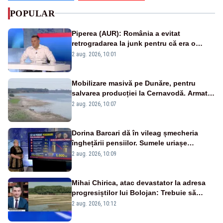
POPULAR
Piperea (AUR): România a evitat
retrogradarea la junk pentru că era o
catastrofă pentru bănci și fondurile de
2 aug. 2026, 10:01
pensii
Mobilizare masivă pe Dunăre, pentru
salvarea producției la Cernavodă. Armata
va detona o stâncă și va devia apa
2 aug. 2026, 10:07
fluviului - IMAGINI AERIENE
Dorina Barcari dă în vileag șmecheria
înghețării pensiilor. Sumele uriașe
pierdute de fiecare român
2 aug. 2026, 10:09
Mihai Chirica, atac devastator la adresa
progresiștilor lui Bolojan: Trebuie să
protejăm și natura, dar nu șținem omaneii
2 aug. 2026, 10:12
în stare permanentă de alertă