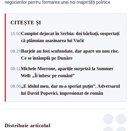
negocierilor pentru formarea unei noi majorități politice.
CITEȘTE ȘI
Complot dejucat în Serbia: doi bărbați, suspectați
15:50
că plănuiau asasinarea lui Vučić
Barjele au fost scufundate, dar apare un nou risc.
08:29
Ce se întâmplă pe Dunăre
Michele Morrone, apariție surpriză la Summer
08:11
Well: „Îi iubesc pe români”
„E idolul meu, dar m-a speriat puțin”. Adversarul
08:05
lui David Popovici, impresionat de român
Distribuie articolul