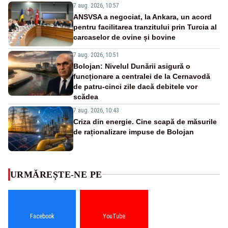
7 aug. 2026, 10:57
ANSVSA a negociat, la Ankara, un acord
pentru facilitarea tranzitului prin Turcia al
carcaselor de ovine și bovine
7 aug. 2026, 10:51
Bolojan: Nivelul Dunării asigură o
funcționare a centralei de la Cernavodă
de patru-cinci zile dacă debitele vor
scădea
7 aug. 2026, 10:43
Criza din energie. Cine scapă de măsurile
de raționalizare impuse de Bolojan
URMĂREȘTE-NE PE
Facebook
YouTube