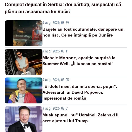
Complot dejucat în Serbia: doi bărbați, suspectați că
plănuiau asasinarea lui Vučić
9 aug. 2026, 08:29
Barjele au fost scufundate, dar apare un
nou risc. Ce se întâmplă pe Dunăre
9 aug. 2026, 08:11
Michele Morrone, apariție surpriză la
Summer Well: „Îi iubesc pe români”
9 aug. 2026, 08:05
„E idolul meu, dar m-a speriat puțin”.
Adversarul lui David Popovici,
impresionat de român
9 aug. 2026, 08:01
Musk spune „nu” Ucrainei. Zelenski îi
cere ajutorul lui Trump