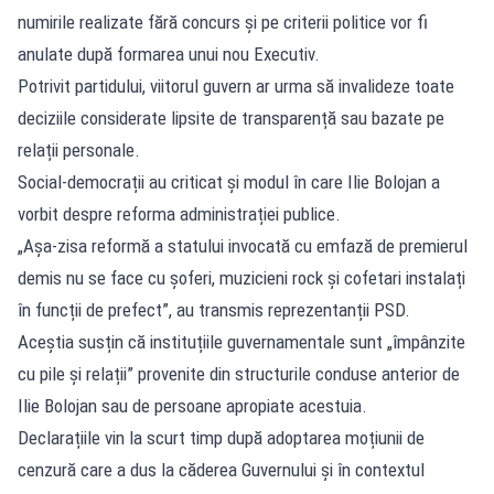
numirile realizate fără concurs și pe criterii politice vor fi
anulate după formarea unui nou Executiv.
Potrivit partidului, viitorul guvern ar urma să invalideze toate
deciziile considerate lipsite de transparență sau bazate pe
relații personale.
Social-democrații au criticat și modul în care Ilie Bolojan a
vorbit despre reforma administrației publice.
„Așa-zisa reformă a statului invocată cu emfază de premierul
demis nu se face cu șoferi, muzicieni rock și cofetari instalați
în funcții de prefect”, au transmis reprezentanții PSD.
Aceștia susțin că instituțiile guvernamentale sunt „împânzite
cu pile și relații” provenite din structurile conduse anterior de
Ilie Bolojan sau de persoane apropiate acestuia.
Declarațiile vin la scurt timp după adoptarea moțiunii de
cenzură care a dus la căderea Guvernului și în contextul