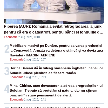
Piperea (AUR): România a evitat retrogradarea la junk
pentru că era o catastrofă pentru bănci și fondurile de
Economie
·
2 aug. 2026, 10:01
pensii
2
Mobilizare masivă pe Dunăre, pentru salvarea producției
la Cernavodă. Armata va detona o stâncă și va devia apa
fluviului - IMAGINI AERIENE
Economie
-
2 aug. 2026, 10:07
3
Dorina Barcari dă în vileag șmecheria înghețării pensiilor.
Sumele uriașe pierdute de fiecare român
Economie
-
2 aug. 2026, 10:09
4
Mihai Chirica, atac devastator la adresa progresiștilor lui
Bolojan: Trebuie să protejăm și natura, dar nu șținem
omaneii în stare permanentă de alertă
Economie
-
2 aug. 2026, 10:12