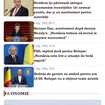
România își păstrează ratingul
recomandat investițiilor. Un semnal
pozitiv, dar și un avertisment pentru
autorități
8 aug. 2026, 08:51
Nicușor Dan, avertisment după decizia
Moody’s: „România trebuie să revină la
creștere economică”
7 aug. 2026, 15:26
PSD, replică dură pentru Bolojan:
„România este într-o situație de forță
majoră”
7 aug. 2026, 14:51
Ședința de guvern se amână pentru ora
15:00. Bolojan nu a obținut toate avizele
ECONOMIE