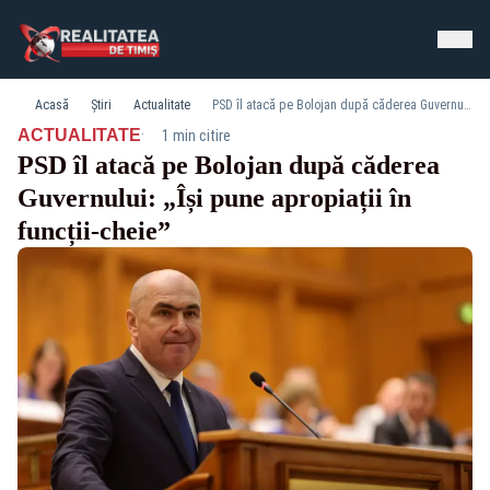
Acasă
Știri
Actualitate
PSD îl atacă pe Bolojan după căderea Guvernului: „Își pune apropiații în funcții-cheie”
·
ACTUALITATE
1 min citire
PSD îl atacă pe Bolojan după căderea
Guvernului: „Își pune apropiații în
funcții-cheie”