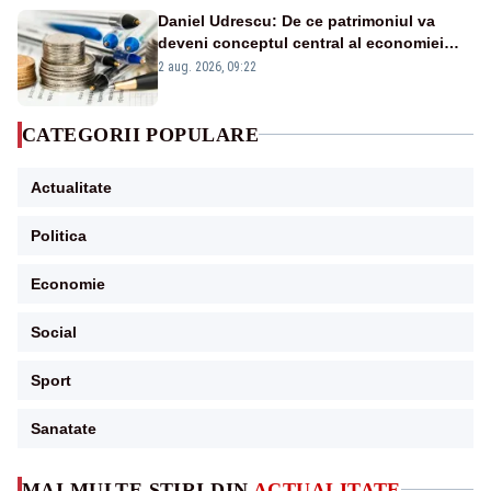
Daniel Udrescu: De ce patrimoniul va
deveni conceptul central al economiei
viitoare?
2 aug. 2026, 09:22
CATEGORII POPULARE
Actualitate
Politica
Economie
Social
Sport
Sanatate
MAI MULTE ȘTIRI DIN
ACTUALITATE