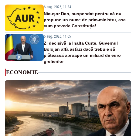
6 aug. 2026, 11:24
Nicușor Dan, suspendat pentru că nu
propune un nume de prim-ministru, așa
cum prevede Constituția!
6 aug. 2026, 11:05
Zi decisivă la Înalta Curte. Guvernul
Bolojan află astăzi dacă trebuie să
plătească aproape un miliard de euro
grefierilor
ECONOMIE