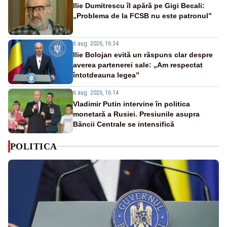
Ilie Dumitrescu îl apără pe Gigi Becali:
„Problema de la FCSB nu este patronul”
6 aug. 2026, 16:34
Ilie Bolojan evită un răspuns clar despre
averea partenerei sale: „Am respectat
întotdeauna legea”
6 aug. 2026, 16:14
Vladimir Putin intervine în politica
monetară a Rusiei. Presiunile asupra
Băncii Centrale se intensifică
POLITICA