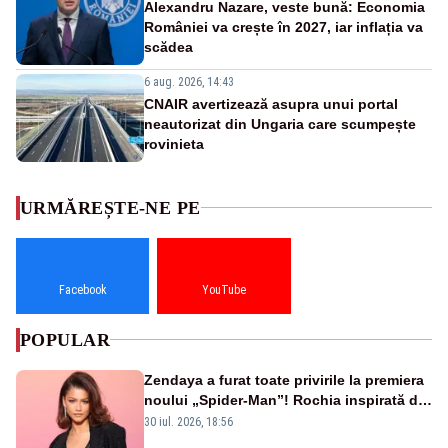
Alexandru Nazare, veste bună: Economia
României va crește în 2027, iar inflația va
scădea
6 aug. 2026, 14:43
CNAIR avertizează asupra unui portal
neautorizat din Ungaria care scumpește
rovinieta
URMĂREȘTE-NE PE
Facebook
YouTube
POPULAR
Zendaya a furat toate privirile la premiera
noului „Spider-Man”! Rochia inspirată de
pânza de păianjen a făcut senzație
30 iul. 2026, 18:56