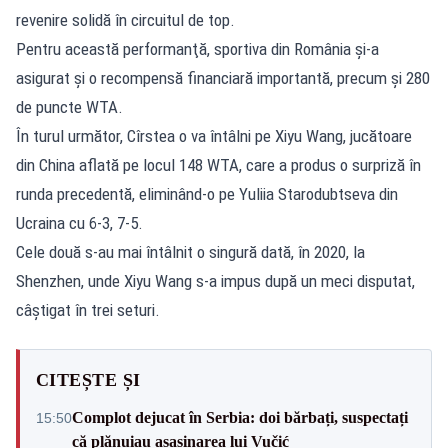
revenire solidă în circuitul de top.
Pentru această performanţă, sportiva din România şi-a
asigurat şi o recompensă financiară importantă, precum şi 280
de puncte WTA.
În turul următor, Cîrstea o va întâlni pe Xiyu Wang, jucătoare
din China aflată pe locul 148 WTA, care a produs o surpriză în
runda precedentă, eliminând-o pe Yuliia Starodubtseva din
Ucraina cu 6-3, 7-5.
Cele două s-au mai întâlnit o singură dată, în 2020, la
Shenzhen, unde Xiyu Wang s-a impus după un meci disputat,
câştigat în trei seturi.
CITEȘTE ȘI
Complot dejucat în Serbia: doi bărbați, suspectați
15:50
că plănuiau asasinarea lui Vučić