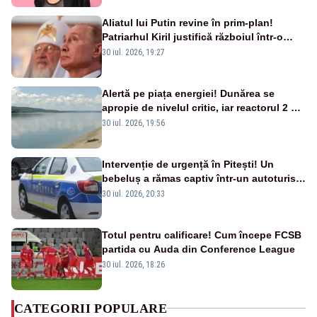
Aliatul lui Putin revine în prim-plan!
Patriarhul Kiril justifică războiul într-o
nouă carte
30 iul. 2026, 19:27
Alertă pe piața energiei! Dunărea se
apropie de nivelul critic, iar reactorul 2 de
la Cernavodă ar putea fi oprit
30 iul. 2026, 19:56
Intervenție de urgență în Pitești! Un
bebeluș a rămas captiv într-un autoturism
din cauza unei defecțiuni
30 iul. 2026, 20:33
Totul pentru calificare! Cum începe FCSB
partida cu Auda din Conference League
30 iul. 2026, 18:26
CATEGORII POPULARE