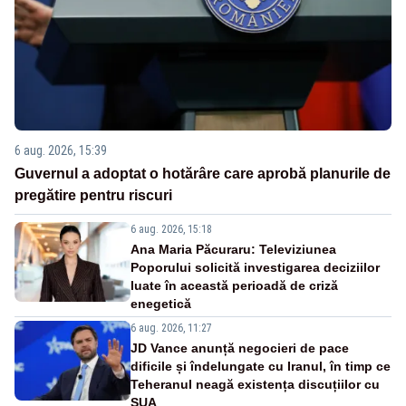
6 aug. 2026, 15:39
Guvernul a adoptat o hotărâre care aprobă planurile de
pregătire pentru riscuri
6 aug. 2026, 15:18
Ana Maria Păcuraru: Televiziunea
Poporului solicită investigarea deciziilor
luate în această perioadă de criză
enegetică
6 aug. 2026, 11:27
JD Vance anunță negocieri de pace
dificile și îndelungate cu Iranul, în timp ce
Teheranul neagă existența discuțiilor cu
SUA