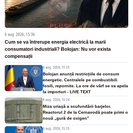
6 aug. 2026, 15:36
Cum se va întrerupe energia electrică la marii
consumatori industriali? Bolojan: Nu vor exista
compensații
6 aug. 2026, 15:33
Bolojan anunță restricțiile de consum
energetic. Centralele pe combustibili
fosili, repornite. La ore de vârf se va apela
la importuri - LIVE TEXT
6 aug. 2026, 15:24
Miza uriașă a scufundării barjelor.
Reactorul 2 de la Cernavodă poate primi o
nouă „gură de oxigen”
6 aug. 2026, 15:23