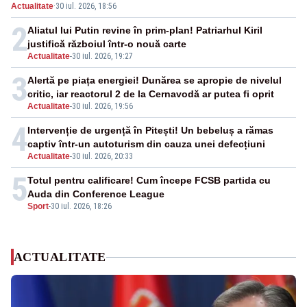
Actualitate
·
30 iul. 2026, 18:56
făcut senzație
2
Aliatul lui Putin revine în prim-plan! Patriarhul Kiril
justifică războiul într-o nouă carte
Actualitate
-
30 iul. 2026, 19:27
3
Alertă pe piața energiei! Dunărea se apropie de nivelul
critic, iar reactorul 2 de la Cernavodă ar putea fi oprit
Actualitate
-
30 iul. 2026, 19:56
4
Intervenție de urgență în Pitești! Un bebeluș a rămas
captiv într-un autoturism din cauza unei defecțiuni
Actualitate
-
30 iul. 2026, 20:33
5
Totul pentru calificare! Cum începe FCSB partida cu
Auda din Conference League
Sport
-
30 iul. 2026, 18:26
ACTUALITATE