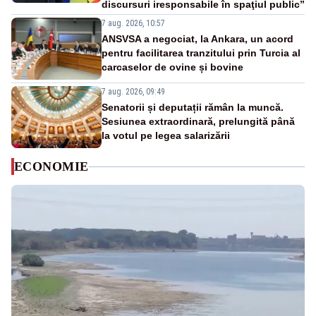
discursuri iresponsabile în spaţiul public”
7 aug. 2026, 10:57
ANSVSA a negociat, la Ankara, un acord
pentru facilitarea tranzitului prin Turcia al
carcaselor de ovine și bovine
7 aug. 2026, 09:49
Senatorii și deputații rămân la muncă.
Sesiunea extraordinară, prelungită până
la votul pe legea salarizării
ECONOMIE