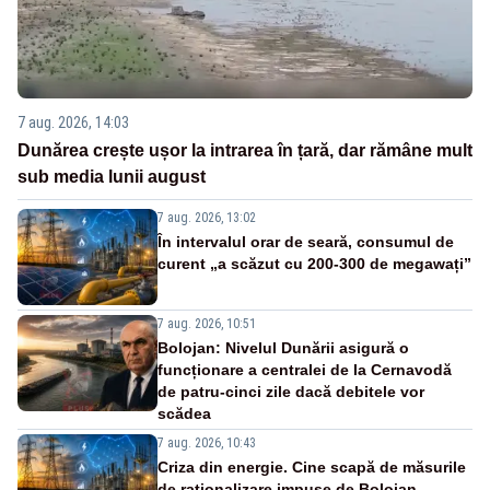
7 aug. 2026, 14:03
Dunărea crește ușor la intrarea în țară, dar rămâne mult
sub media lunii august
7 aug. 2026, 13:02
În intervalul orar de seară, consumul de
curent „a scăzut cu 200-300 de megawați”
7 aug. 2026, 10:51
Bolojan: Nivelul Dunării asigură o
funcționare a centralei de la Cernavodă
de patru-cinci zile dacă debitele vor
scădea
7 aug. 2026, 10:43
Criza din energie. Cine scapă de măsurile
de raționalizare impuse de Bolojan