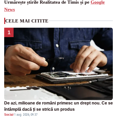
Urmărește știrile Realitatea de Timis și pe
Google
News
CELE MAI CITITE
1
De azi, milioane de români primesc un drept nou. Ce se
întâmplă dacă ți se strică un produs
Social
·
1 aug. 2026, 09:37