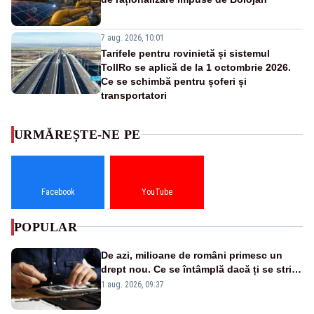
7 aug. 2026, 10:01
Tarifele pentru rovinietă și sistemul
TollRo se aplică de la 1 octombrie 2026.
Ce se schimbă pentru șoferi și
transportatori
URMĂREȘTE-NE PE
Facebook
YouTube
POPULAR
De azi, milioane de români primesc un
drept nou. Ce se întâmplă dacă ți se strică
un produs
1 aug. 2026, 09:37