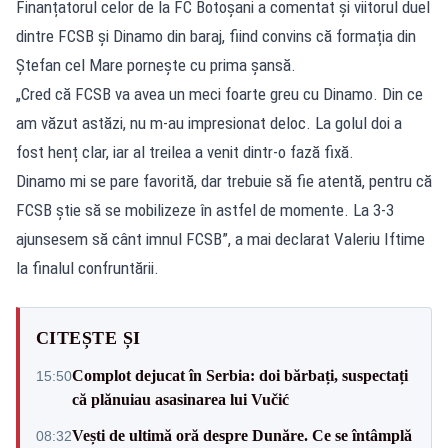
Finanțatorul celor de la FC Botoșani a comentat și viitorul duel
dintre FCSB și Dinamo din baraj, fiind convins că formația din
Ștefan cel Mare pornește cu prima șansă.
„Cred că FCSB va avea un meci foarte greu cu Dinamo. Din ce
am văzut astăzi, nu m-au impresionat deloc. La golul doi a
fost henț clar, iar al treilea a venit dintr-o fază fixă.
Dinamo mi se pare favorită, dar trebuie să fie atentă, pentru că
FCSB știe să se mobilizeze în astfel de momente. La 3-3
ajunsesem să cânt imnul FCSB”, a mai declarat Valeriu Iftime
la finalul confruntării.
CITEȘTE ȘI
Complot dejucat în Serbia: doi bărbați, suspectați
15:50
că plănuiau asasinarea lui Vučić
Vești de ultimă oră despre Dunăre. Ce se întâmplă
08:32