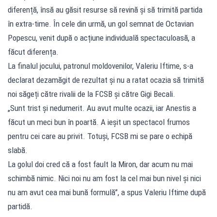
diferență, însă au găsit resurse să revină și să trimită partida
în extra-time. În cele din urmă, un gol semnat de Octavian
Popescu, venit după o acțiune individuală spectaculoasă, a
făcut diferența.
La finalul jocului, patronul moldovenilor, Valeriu Iftime, s-a
declarat dezamăgit de rezultat și nu a ratat ocazia să trimită
noi săgeți către rivalii de la FCSB și către Gigi Becali.
„Sunt trist și nedumerit. Au avut multe ocazii, iar Anestis a
făcut un meci bun în poartă. A ieșit un spectacol frumos
pentru cei care au privit. Totuși, FCSB mi se pare o echipă
slabă.
La golul doi cred că a fost fault la Miron, dar acum nu mai
schimbă nimic. Nici noi nu am fost la cel mai bun nivel și nici
nu am avut cea mai bună formulă”, a spus Valeriu Iftime după
partidă.