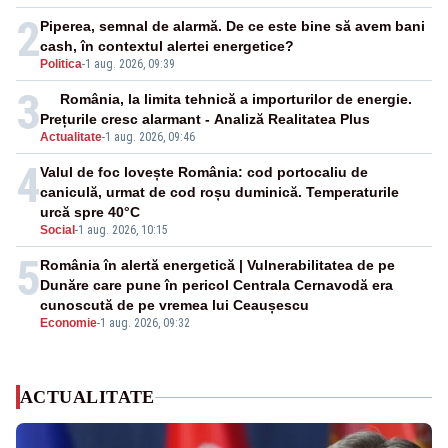
2
Piperea, semnal de alarmă. De ce este bine să avem bani
cash, în contextul alertei energetice?
Politica
-
1 aug. 2026, 09:39
3
România, la limita tehnică a importurilor de energie.
Prețurile cresc alarmant - Analiză Realitatea Plus
Actualitate
-
1 aug. 2026, 09:46
4
Valul de foc lovește România: cod portocaliu de
caniculă, urmat de cod roșu duminică. Temperaturile
urcă spre 40°C
Social
-
1 aug. 2026, 10:15
5
România în alertă energetică | Vulnerabilitatea de pe
Dunăre care pune în pericol Centrala Cernavodă era
cunoscută de pe vremea lui Ceaușescu
Economie
-
1 aug. 2026, 09:32
ACTUALITATE