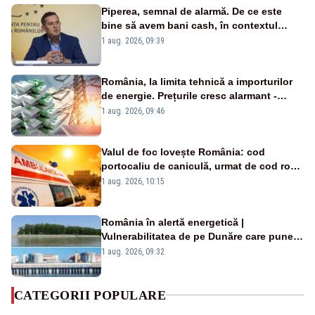
Piperea, semnal de alarmă. De ce este
bine să avem bani cash, în contextul
alertei energetice?
1 aug. 2026, 09:39
România, la limita tehnică a importurilor
de energie. Prețurile cresc alarmant -
Analiză Realitatea Plus
1 aug. 2026, 09:46
Valul de foc lovește România: cod
portocaliu de caniculă, urmat de cod roșu
duminică. Temperaturile urcă spre 40°C
1 aug. 2026, 10:15
România în alertă energetică |
Vulnerabilitatea de pe Dunăre care pune
în pericol Centrala Cernavodă era
1 aug. 2026, 09:32
cunoscută de pe vremea lui Ceaușescu
CATEGORII POPULARE