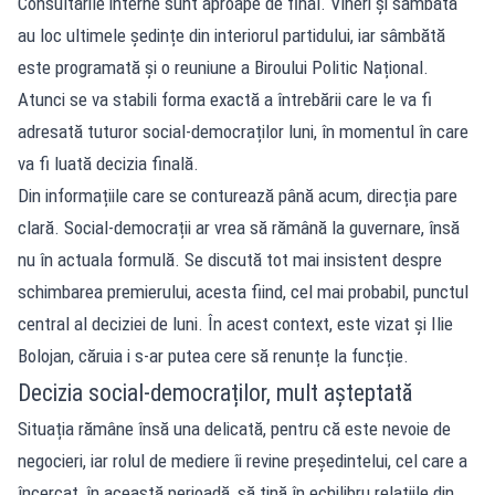
Consultările interne sunt aproape de final. Vineri și sâmbătă
au loc ultimele ședințe din interiorul partidului, iar sâmbătă
este programată și o reuniune a Biroului Politic Național.
Atunci se va stabili forma exactă a întrebării care le va fi
adresată tuturor social-democraților luni, în momentul în care
va fi luată decizia finală.
Din informațiile care se conturează până acum, direcția pare
clară. Social-democrații ar vrea să rămână la guvernare, însă
nu în actuala formulă. Se discută tot mai insistent despre
schimbarea premierului, acesta fiind, cel mai probabil, punctul
central al deciziei de luni. În acest context, este vizat și Ilie
Bolojan, căruia i s-ar putea cere să renunțe la funcție.
Decizia social-democraților, mult așteptată
Situația rămâne însă una delicată, pentru că este nevoie de
negocieri, iar rolul de mediere îi revine președintelui, cel care a
încercat, în această perioadă, să țină în echilibru relațiile din