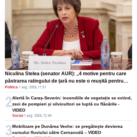
Niculina Stelea (senator AUR): „4 motive pentru care
păstrarea ratingului de țară nu este o reușită pentru
Politica
·
1 aug. 2026, 11:51
Guvernul Bolojan”
2
Alertă în Caraș-Severin: incendiile de vegetație se extind,
zeci de pompieri și silvicultori se luptă cu flăcările -
VIDEO
Social
-
1 aug. 2026, 12:44
3
Mobilizare pe Dunărea Veche: se pregătește devierea
cursului fluviului către Cernavodă – VIDEO