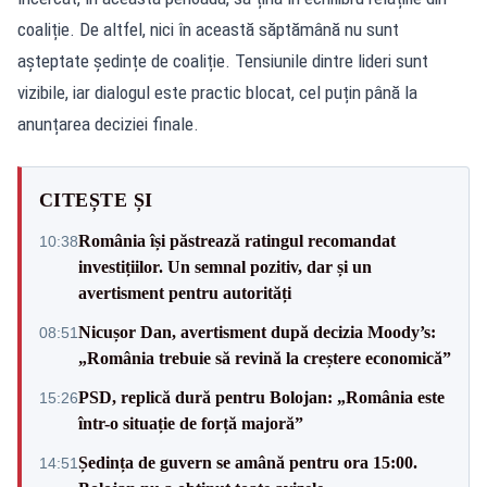
coaliție. De altfel, nici în această săptămână nu sunt
așteptate ședințe de coaliție. Tensiunile dintre lideri sunt
vizibile, iar dialogul este practic blocat, cel puțin până la
anunțarea deciziei finale.
CITEȘTE ȘI
România își păstrează ratingul recomandat
10:38
investițiilor. Un semnal pozitiv, dar și un
avertisment pentru autorități
Nicușor Dan, avertisment după decizia Moody’s:
08:51
„România trebuie să revină la creștere economică”
PSD, replică dură pentru Bolojan: „România este
15:26
într-o situație de forță majoră”
Ședința de guvern se amână pentru ora 15:00.
14:51