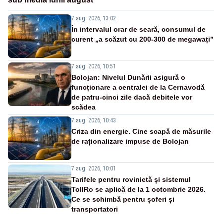
7 aug. 2026, 13:02
În intervalul orar de seară, consumul de
curent „a scăzut cu 200-300 de megawați”
7 aug. 2026, 10:51
Bolojan: Nivelul Dunării asigură o
funcționare a centralei de la Cernavodă
de patru-cinci zile dacă debitele vor
scădea
7 aug. 2026, 10:43
Criza din energie. Cine scapă de măsurile
de raționalizare impuse de Bolojan
7 aug. 2026, 10:01
Tarifele pentru rovinietă și sistemul
TollRo se aplică de la 1 octombrie 2026.
Ce se schimbă pentru șoferi și
transportatori