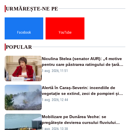
URMĂREȘTE-NE PE
Facebook
YouTube
POPULAR
Niculina Stelea (senator AUR): „4 motive
pentru care păstrarea ratingului de țară
nu este o reușită pentru Guvernul
1 aug. 2026, 11:51
Bolojan”
Alertă în Caraș-Severin: incendiile de
vegetație se extind, zeci de pompieri și
silvicultori se luptă cu flăcările - VIDEO
1 aug. 2026, 12:44
Mobilizare pe Dunărea Veche: se
pregătește devierea cursului fluviului
către Cernavodă – VIDEO
1 aug. 2026, 13:38