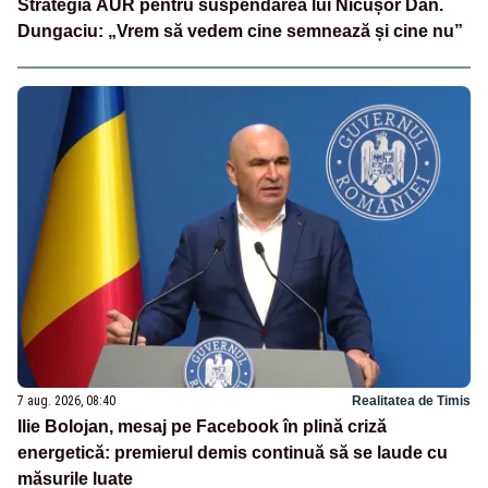
Strategia AUR pentru suspendarea lui Nicușor Dan.
Dungaciu: „Vrem să vedem cine semnează și cine nu”
7 aug. 2026, 08:40
Realitatea de Timis
Ilie Bolojan, mesaj pe Facebook în plină criză
energetică: premierul demis continuă să se laude cu
măsurile luate