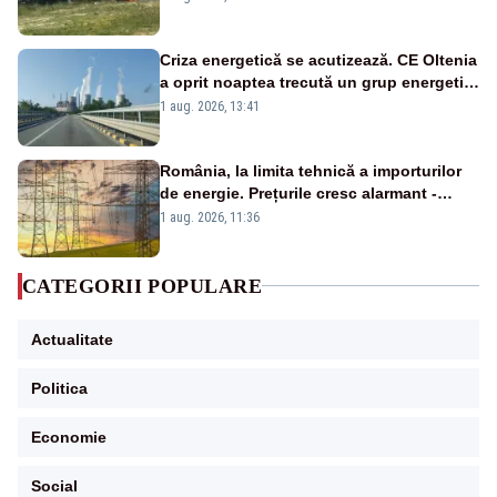
Criza energetică se acutizează. CE Oltenia
a oprit noaptea trecută un grup energetic
de la Rovinari
1 aug. 2026, 13:41
România, la limita tehnică a importurilor
de energie. Prețurile cresc alarmant -
Analiză Realitatea Plus
1 aug. 2026, 11:36
CATEGORII POPULARE
Actualitate
Politica
Economie
Social