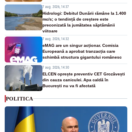
7 aug. 2026, 14:37
Hidrologi: Debitul Dunării rămâne la 1.400
mc/s; o tendință de creștere este
preconizată la jumătatea săptămânii
viitoare
7 aug. 2026, 14:32
eMAG are un singur acționar. Comisia
Europeană a aprobat tranzacția care
schimbă structura gigantului românesc
7 aug. 2026, 14:30
ELCEN oprește preventiv CET Grozăvești
din cauza caniculei. Apa caldă în
București nu va fi afectată
POLITICA