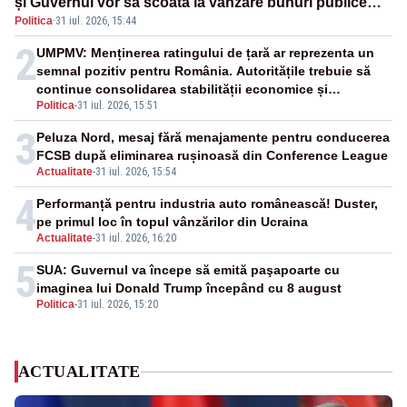
și Guvernul vor să scoată la vânzare bunuri publice
Politica
·
31 iul. 2026, 15:44
pentru a stinge datoriile pentru vaccinurile Pfizer!”
2
UMPMV: Menținerea ratingului de țară ar reprezenta un
semnal pozitiv pentru România. Autoritățile trebuie să
continue consolidarea stabilității economice și
Politica
-
31 iul. 2026, 15:51
financiare
3
Peluza Nord, mesaj fără menajamente pentru conducerea
FCSB după eliminarea rușinoasă din Conference League
Actualitate
-
31 iul. 2026, 15:54
4
Performanță pentru industria auto românească! Duster,
pe primul loc în topul vânzărilor din Ucraina
Actualitate
-
31 iul. 2026, 16:20
5
SUA: Guvernul va începe să emită paşapoarte cu
imaginea lui Donald Trump începând cu 8 august
Politica
-
31 iul. 2026, 15:20
ACTUALITATE