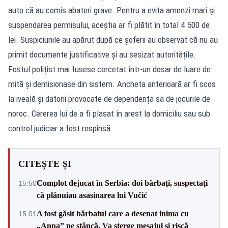
auto că au comis abateri grave. Pentru a evita amenzi mari și
suspendarea permisului, aceștia ar fi plătit în total 4.500 de
lei. Suspiciunile au apărut după ce șoferii au observat că nu au
primit documente justificative și au sesizat autoritățile.
Fostul polițist mai fusese cercetat într-un dosar de luare de
mită și demisionase din sistem. Ancheta anterioară ar fi scos
la iveală și datorii provocate de dependența sa de jocurile de
noroc. Cererea lui de a fi plasat în arest la domiciliu sau sub
control judiciar a fost respinsă.
CITEȘTE ȘI
Complot dejucat în Serbia: doi bărbați, suspectați
15:50
că plănuiau asasinarea lui Vučić
A fost găsit bărbatul care a desenat inima cu
15:01
„Anna” pe stâncă. Va șterge mesajul și riscă