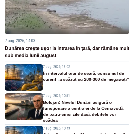
7 aug. 2026, 14:03
Dunărea crește ușor la intrarea în țară, dar rămâne mult
sub media lunii august
7 aug. 2026, 13:02
În intervalul orar de seară, consumul de
curent „a scăzut cu 200-300 de megawați”
7 aug. 2026, 10:51
Bolojan: Nivelul Dunării asigură o
funcționare a centralei de la Cernavodă
de patru-cinci zile dacă debitele vor
scădea
7 aug. 2026, 10:43