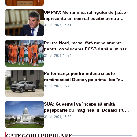
UMPMV: Menținerea ratingului de țară ar
reprezenta un semnal pozitiv pentru
România. Autoritățile trebuie să continue
31 iul. 2026, 15:51
consolidarea stabilității economice și
financiare
Peluza Nord, mesaj fără menajamente
pentru conducerea FCSB după eliminarea
rușinoasă din Conference League
31 iul. 2026, 15:54
Performanță pentru industria auto
românească! Duster, pe primul loc în
topul vânzărilor din Ucraina
31 iul. 2026, 16:20
SUA: Guvernul va începe să emită
paşapoarte cu imaginea lui Donald Trump
începând cu 8 august
31 iul. 2026, 15:20
CATEGORII POPULARE