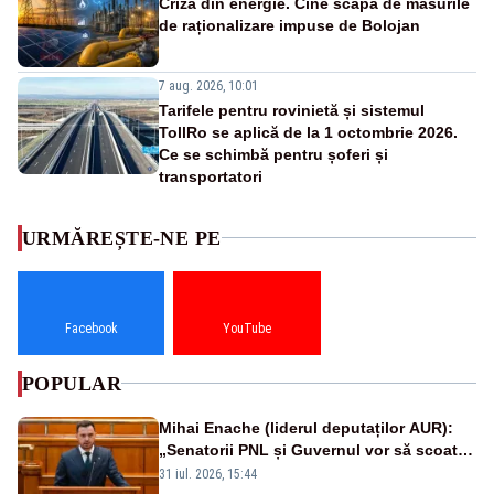
Criza din energie. Cine scapă de măsurile
de raționalizare impuse de Bolojan
7 aug. 2026, 10:01
Tarifele pentru rovinietă și sistemul
TollRo se aplică de la 1 octombrie 2026.
Ce se schimbă pentru șoferi și
transportatori
URMĂREȘTE-NE PE
Facebook
YouTube
POPULAR
Mihai Enache (liderul deputaților AUR):
„Senatorii PNL și Guvernul vor să scoată
la vânzare bunuri publice pentru a stinge
31 iul. 2026, 15:44
datoriile pentru vaccinurile Pfizer!”