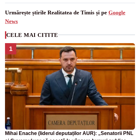
Urmărește știrile Realitatea de Timis și pe
Google
News
CELE MAI CITITE
1
Mihai Enache (liderul deputaților AUR): „Senatorii PNL