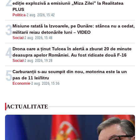
2
ediție explozivă a emisiunii „Miza Zilei” la Realitatea
PLUS
Politica
-
2 aug. 2026, 15:42
3
Misiune ratată la Izvoarele, pe Dunăre: stânca nu a cedat,
militarii reiau detonările luni – VIDEO
Social
-
2 aug. 2026, 15:48
4
Drona care a ținut Tulcea în alertă a zburat 20 de minute
deasupra apelor României. Au fost ridicate două F-16
Social
-
2 aug. 2026, 19:28
5
Carburanții s-au scumpit din nou, motorina este la un
pas de 11 lei/litru
Economie
-
2 aug. 2026, 15:36
ACTUALITATE