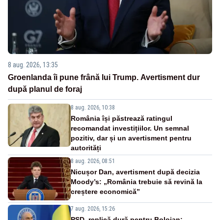
8 aug. 2026, 13:35
Groenlanda îi pune frână lui Trump. Avertisment dur
după planul de foraj
8 aug. 2026, 10:38
România își păstrează ratingul
recomandat investițiilor. Un semnal
pozitiv, dar și un avertisment pentru
autorități
8 aug. 2026, 08:51
Nicușor Dan, avertisment după decizia
Moody’s: „România trebuie să revină la
creștere economică”
7 aug. 2026, 15:26
PSD, replică dură pentru Bolojan: