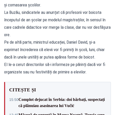
și comasarea școlilor.
La Buzău, sindicatele au anunțat că profesorii vor boicota
începutul de an școlar pe modelul magistraților, în sensul în
care cadrele didactice vor merge la clase, dar nu vor desfășura
ore.
Pe de altă parte, ministrul educației, Daniel David, și-a
exprimat încrederea că elevii vor fi primiți în școli, luni, chiar
dacă în unele unități ar putea apărea forme de boicot.
El le-a cerut directorilor să-i informeze pe părinți dacă vor fi
organizate sau nu festivități de primire a elevilor.
CITEȘTE ȘI
Complot dejucat în Serbia: doi bărbați, suspectați
15:50
că plănuiau asasinarea lui Vučić
Măsură de urgență în Marea Neagră. Turcia cere
12:45