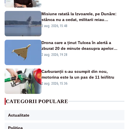
Misiune ratată la Izvoarele, pe Dunăre:
stânca nu a cedat, militarii reiau
detonările luni – VIDEO
2 aug. 2026, 15:48
Drona care a ținut Tulcea în alertă a
zburat 20 de minute deasupra apelor
României. Au fost ridicate două F-16
2 aug. 2026, 19:28
Carburanții s-au scumpit din nou,
motorina este la un pas de 11 lei/litru
2 aug. 2026, 15:36
CATEGORII POPULARE
Actualitate
Politica