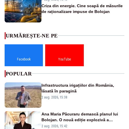
Criza din energie. Cine scapă de măsurile
de raționalizare impuse de Bolojan
URMĂREȘTE-NE PE
Facebook
YouTube
POPULAR
Infrastructura irigațiilor din România,
lăsată în paragină
2 aug. 2026, 15:38
Ana Maria Păcuraru demască planul lui
Bolojan. O nouă ediție explozivă a
emisiunii „Miza Zilei” la Realitatea PLUS
2 aug. 2026, 15:42