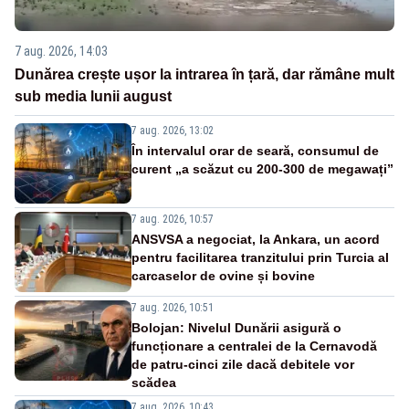
7 aug. 2026, 14:03
Dunărea crește ușor la intrarea în țară, dar rămâne mult
sub media lunii august
7 aug. 2026, 13:02
În intervalul orar de seară, consumul de
curent „a scăzut cu 200-300 de megawați”
7 aug. 2026, 10:57
ANSVSA a negociat, la Ankara, un acord
pentru facilitarea tranzitului prin Turcia al
carcaselor de ovine și bovine
7 aug. 2026, 10:51
Bolojan: Nivelul Dunării asigură o
funcționare a centralei de la Cernavodă
de patru-cinci zile dacă debitele vor
scădea
7 aug. 2026, 10:43