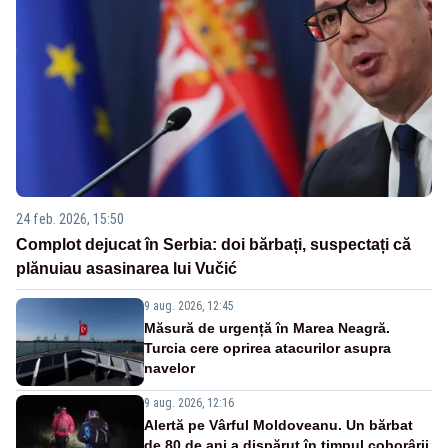
24 feb. 2026, 15:50
Complot dejucat în Serbia: doi bărbați, suspectați că
plănuiau asasinarea lui Vučić
9 aug. 2026, 12:45
Măsură de urgență în Marea Neagră.
Turcia cere oprirea atacurilor asupra
navelor
9 aug. 2026, 12:16
Alertă pe Vârful Moldoveanu. Un bărbat
de 80 de ani a dispărut în timpul coborârii