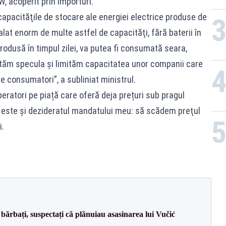
, acoperit prin importuri.
capacităţile de stocare ale energiei electrice produse de
lat enorm de multe astfel de capacităţi, fără baterii în
odusă în timpul zilei, va putea fi consumată seara,
ităm specula și limităm capacitatea unor companii care
e consumatori”, a subliniat ministrul.
peratori pe piață care oferă deja prețuri sub pragul
ta este şi dezideratul mandatului meu: să scădem preţul
i.
bărbați, suspectați că plănuiau asasinarea lui Vučić