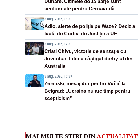
Dunăre. Ultimele două barje sunt
scufundate pentru Cernavodă
8 aug. 2026, 18:31
Adio, alerte de poliție pe Waze? Decizia
luată de Curtea de Justiție a UE
8 aug. 2026, 17:31
Cristi Chivu, victorie de senzație cu
Juventus! Inter a câștigat derby-ul din
Australia
8 aug. 2026, 16:39
Zelenski, mesaj dur pentru Vučić la
Belgrad: „Ucraina nu are timp pentru
scepticism”
MAI MULTE ȘTIRI DIN
ACTUALITAT