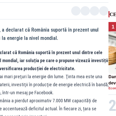
CE
1
n, a declarat că România suportă în prezent unul
 la energie la nivel mondial.
eclarat că România suportă în prezent unul dintre cele
el mondial, iar soluția pe care o propune vizează investiții
versificarea producției de electricitate.
i mari preţuri la energie din lume. Ţinta mea este una
Dan
dev
terii, investiţii în producţie de energie electrică în bandă,
Econ
viit
an, într-un mesaj pe Facebook.
România a pierdut aproximativ 7.000 MW capacități de
 accentuează deficitul actual. În fiecare zi, țara se