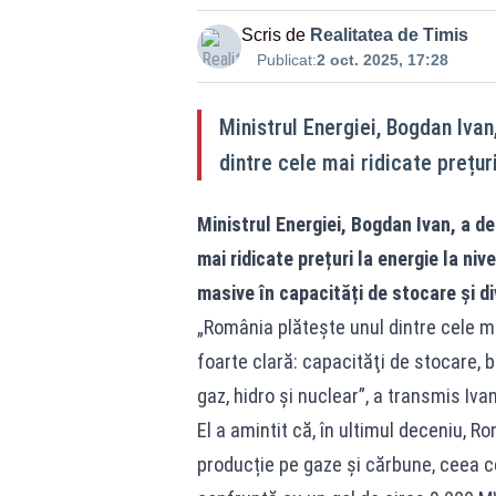
Scris de
Realitatea de Timis
Publicat:
2 oct. 2025, 17:28
Ministrul Energiei, Bogdan Iva
dintre cele mai ridicate prețuri
Ministrul Energiei, Bogdan Ivan, a d
mai ridicate prețuri la energie la niv
masive în capacități de stocare și di
„România plăteşte unul dintre cele ma
foarte clară: capacităţi de stocare, ba
gaz, hidro şi nuclear”, a transmis Iv
El a amintit că, în ultimul deceniu, 
producție pe gaze și cărbune, ceea ce