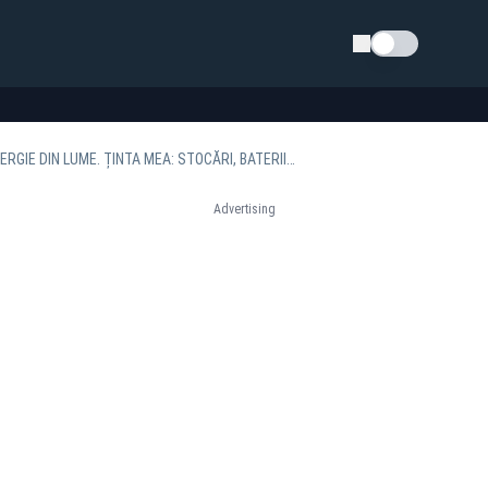
Schimba tema
MINISTRUL ENERGIEI: „ROMÂNIA PLĂTEȘTE UNUL DINTRE CELE MAI MARI PREȚURI LA ENERGIE DIN LUME. ȚINTA MEA: STOCĂRI, BATERII, GAZ, HIDRO ȘI NUCLEAR”
Advertising