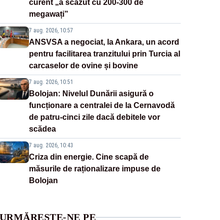
curent „a scăzut cu 200-300 de
megawați”
7 aug. 2026, 10:57
ANSVSA a negociat, la Ankara, un acord
pentru facilitarea tranzitului prin Turcia al
carcaselor de ovine și bovine
7 aug. 2026, 10:51
Bolojan: Nivelul Dunării asigură o
funcționare a centralei de la Cernavodă
de patru-cinci zile dacă debitele vor
scădea
7 aug. 2026, 10:43
Criza din energie. Cine scapă de
măsurile de raționalizare impuse de
Bolojan
URMĂREȘTE-NE PE