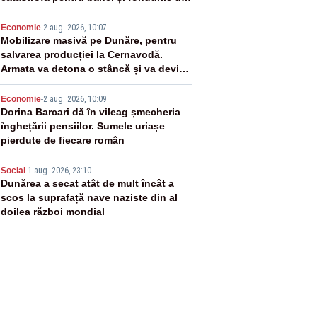
pensii
3
Economie
-
2 aug. 2026, 10:07
Mobilizare masivă pe Dunăre, pentru
salvarea producției la Cernavodă.
Armata va detona o stâncă și va devia
apa fluviului - IMAGINI AERIENE
4
Economie
-
2 aug. 2026, 10:09
Dorina Barcari dă în vileag șmecheria
înghețării pensiilor. Sumele uriașe
pierdute de fiecare român
5
Social
-
1 aug. 2026, 23:10
Dunărea a secat atât de mult încât a
scos la suprafață nave naziste din al
doilea război mondial