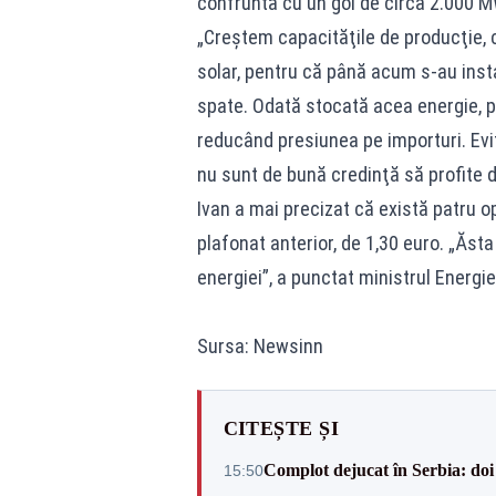
confruntă cu un gol de circa 2.000 MW
„Creştem capacităţile de producţie, 
solar, pentru că până acum s-au insta
spate. Odată stocată acea energie, pr
reducând presiunea pe importuri. Ev
nu sunt de bună credinţă să profite d
Ivan a mai precizat că există patru o
plafonat anterior, de 1,30 euro. „Ăs
energiei”, a punctat ministrul Energie
Sursa: Newsinn
CITEȘTE ȘI
Complot dejucat în Serbia: doi 
15:50