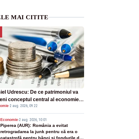
LE MAI CITITE
iel Udrescu: De ce patrimoniul va
eni conceptul central al economiei
omie
·
2 aug. 2026, 09:22
oare?
2
Economie
-
2 aug. 2026, 10:01
Piperea (AUR): România a evitat
retrogradarea la junk pentru că era o
catastrofă pentru bănci și fondurile de