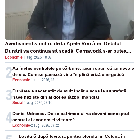
Avertisment sumbru de la Apele Române: Debitul
Dunării va continua să scadă. Cernavodă s-ar putea
Economie
·
1 aug. 2026, 18:08
închide în 4 zile
2
Au închis centralele pe cărbune, acum spun că au nevoie
de ele. Cum se pasează vina în plină criză energetică
Economie
-
1 aug. 2026, 18:11
3
Dunărea a secat atât de mult încât a scos la suprafață
nave naziste din al doilea război mondial
Social
-
1 aug. 2026, 23:10
4
Daniel Udrescu: De ce patrimoniul va deveni conceptul
central al economiei viitoare?
Economie
-
2 aug. 2026, 09:22
Lovitură după lovitură pentru blonda lui Coldea în