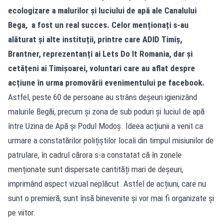
ecologizare a malurilor și luciului de apă ale Canalului
Bega, a fost un real succes. Celor menționați s-au
alăturat și alte instituții, printre care ADID Timiș,
Brantner, reprezentanți ai Lets Do It Romania, dar și
cetățeni ai Timișoarei, voluntari care au aflat despre
acțiune în urma promovării evenimentului pe facebook.
Astfel, peste 60 de persoane au strâns deșeuri igienizând
malurile Begăi, precum și zona de sub poduri și luciul de apă
între Uzina de Apă și Podul Modoș. Ideea acțiunii a venit ca
urmare a constatărilor polițiștilor locali din timpul misiunilor de
patrulare, în cadrul cărora s-a constatat că în zonele
menționate sunt dispersate cantități mari de deșeuri,
imprimând aspect vizual neplăcut. Astfel de acțiuni, care nu
sunt o premieră, sunt însă binevenite și vor mai fi organizate și
pe viitor.