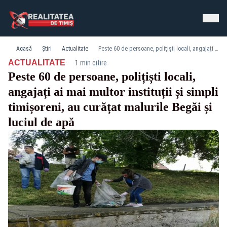
Acasă
Știri
Actualitate
Peste 60 de persoane, polițiști locali, angajați ai mai multor instituții și simpli timișoreni, au curățat malurile Begăi și luciul de apă
·
ACTUALITATE
1 min citire
Peste 60 de persoane, polițiști locali,
angajați ai mai multor instituții și simpli
timișoreni, au curățat malurile Begăi și
luciul de apă