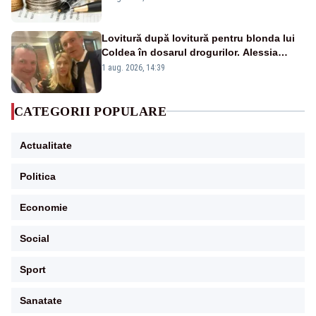
Lovitură după lovitură pentru blonda lui
Coldea în dosarul drogurilor. Alessia
Păcuraru explică decizia magistraților
1 aug. 2026, 14:39
CATEGORII POPULARE
Actualitate
Politica
Economie
Social
Sport
Sanatate