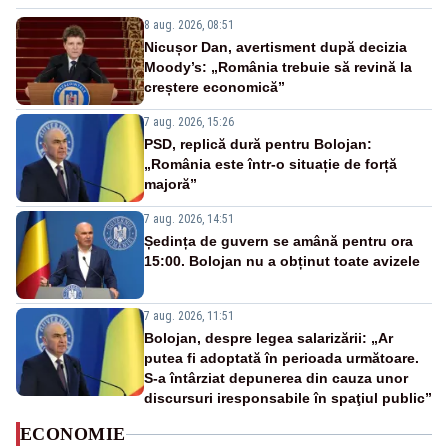
8 aug. 2026, 08:51
Nicușor Dan, avertisment după decizia
Moody’s: „România trebuie să revină la
creștere economică”
7 aug. 2026, 15:26
PSD, replică dură pentru Bolojan:
„România este într-o situație de forță
majoră”
7 aug. 2026, 14:51
Ședința de guvern se amână pentru ora
15:00. Bolojan nu a obținut toate avizele
7 aug. 2026, 11:51
Bolojan, despre legea salarizării: „Ar
putea fi adoptată în perioada următoare.
S-a întârziat depunerea din cauza unor
discursuri iresponsabile în spaţiul public”
ECONOMIE