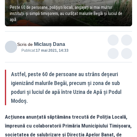
Peste 60 de persoane, polițiști locali, angajați ai mai multor
instituții și simpli timișoreni, au curățat malurile Begăi și luciul de
apă
Miclauș Dana
Scris de
Publicat:
17 mai 2021, 14:33
Astfel, peste 60 de persoane au strâns deșeuri
igienizând malurile Begăi, precum și zona de sub
poduri și luciul de apă între Uzina de Apă și Podul
Modoș.
Acțiunea anunțată săptămâna trecută de Poliția Locală,
împreună cu colaboratorii Primăria Municipiului Timișoara,
societatea de salubrizare și Direcția Apelor Banat, de