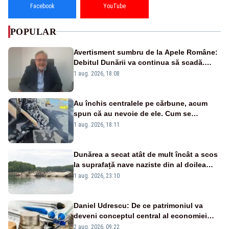
Facebook
YouTube
POPULAR
Avertisment sumbru de la Apele Române:
Debitul Dunării va continua să scadă.
Cernavodă s-ar putea închide în 4 zile
1 aug. 2026, 18:08
Au închis centralele pe cărbune, acum
spun că au nevoie de ele. Cum se
pasează vina în plină criză energetică
1 aug. 2026, 18:11
Dunărea a secat atât de mult încât a scos
la suprafață nave naziste din al doilea
război mondial
1 aug. 2026, 23:10
Daniel Udrescu: De ce patrimoniul va
deveni conceptul central al economiei
viitoare?
2 aug. 2026, 09:22