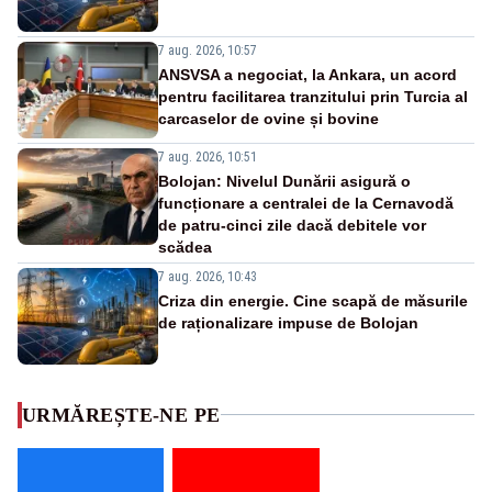
7 aug. 2026, 10:57
ANSVSA a negociat, la Ankara, un acord
pentru facilitarea tranzitului prin Turcia al
carcaselor de ovine și bovine
7 aug. 2026, 10:51
Bolojan: Nivelul Dunării asigură o
funcționare a centralei de la Cernavodă
de patru-cinci zile dacă debitele vor
scădea
7 aug. 2026, 10:43
Criza din energie. Cine scapă de măsurile
de raționalizare impuse de Bolojan
URMĂREȘTE-NE PE