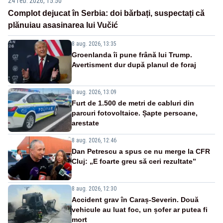
24 feb. 2026, 15:50
Complot dejucat în Serbia: doi bărbați, suspectați că
plănuiau asasinarea lui Vučić
8 aug. 2026, 13:35
Groenlanda îi pune frână lui Trump.
Avertisment dur după planul de foraj
8 aug. 2026, 13:09
Furt de 1.500 de metri de cabluri din
parcuri fotovoltaice. Șapte persoane,
arestate
8 aug. 2026, 12:46
Dan Petrescu a spus ce nu merge la CFR
Cluj: „E foarte greu să ceri rezultate”
8 aug. 2026, 12:30
Accident grav în Caraș-Severin. Două
vehicule au luat foc, un șofer ar putea fi
mort