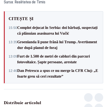
Sursa: Realitatea de Timis
CITEȘTE ȘI
Complot dejucat în Serbia: doi bărbați, suspectați
15:50
că plănuiau asasinarea lui Vučić
Groenlanda îi pune frână lui Trump. Avertisment
13:35
dur după planul de foraj
Furt de 1.500 de metri de cabluri din parcuri
13:09
fotovoltaice. Șapte persoane, arestate
Dan Petrescu a spus ce nu merge la CFR Cluj: „E
12:46
foarte greu să ceri rezultate”
Distribuie articolul